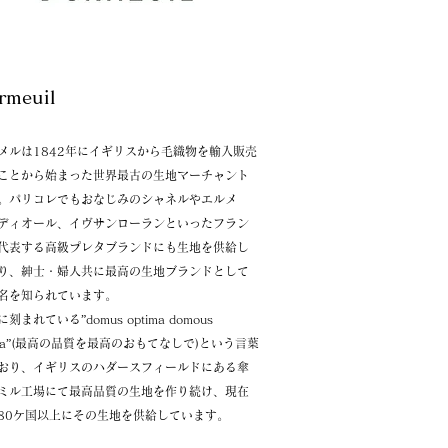
Dormeuil
メルは1842年にイギリスから毛織物を
輸入販売
ことから始まった世界最古の生地マーチャント
。パリコレでもおなじみのシャネルやエルメ
ディオール、イヴサンローランといったフラン
代表する高級プレタブランドにも生地を供給し
り、紳士・婦人共に最高の生地ブランドとして
名を知られています。
刻まれている”domus optima domous
ica”(最高の品質を最高のおもてなしで)という言葉
おり、イギリスのハダースフィールドにある傘
ミル工場にて最高品質の生地を作り続け、現在
80ケ国以上にその生地を供給しています。