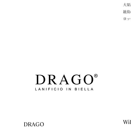
大量
統故
ロッ
​
​DRAGO