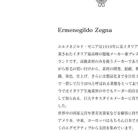
Ermenegildo Zegna
エルメネジルド・ゼニアは1910年に北イタリ
業されたイタリア最高峰の服地メーカー兼プレ
ランドです。高級素材のみを扱うメーカーであ
がら原毛の買い付けから、素材の開発、紡績、
織、染色、仕上げ、さらには製品化までを自社
で一貫して行うSPAと呼ばれる業態をとってお
今ではイタリア生地業界の中でもリーダー的存
して知られる、巨大テキスタイルメーカーに育
した。
世界中の国家元首や著名実業家などを顧客に持
アメリカ、中東、ヨーロッパはもちろん日本で
くのエグゼクティブから支持を集めています。