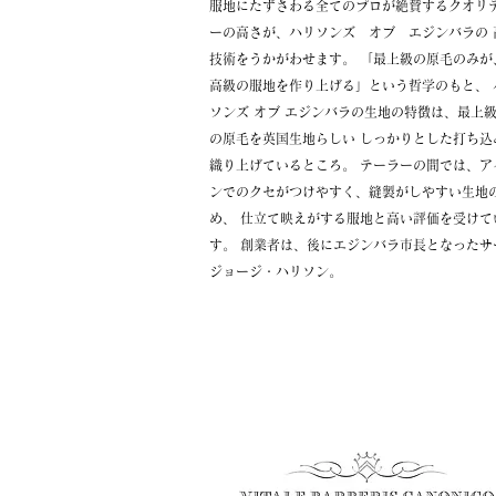
服地にたずさわる全てのプロが絶賛するクオリ
ーの高さが、ハリソンズ オブ エジンバラの 
技術をうかがわせます。 「最上級の原毛のみが
高級の服地を作り上げる」という哲学のもと、 
ソンズ オブ エジンバラの生地の特徴は、最上
の原毛を英国生地らしい しっかりとした打ち込
織り上げているところ。 テーラーの間では、ア
ンでのクセがつけやすく、縫製がしやすい生地
め、 仕立て映えがする服地と高い評価を受けて
す。 創業者は、後にエジンバラ市長となったサ
ジョージ・ハリソン。