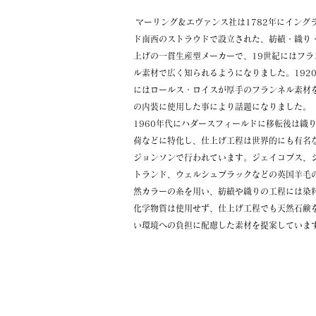
マーリング＆エヴァンス社は1782年にイング
ド南西のストラウドで設立された、紡績・織り
上げの一貫生産型
メーカーで、19世紀にはフラ
ル素材で広く知られるようになりました。192
にはロールス・ロイスが厚手のフランネル素材
の内装に使用した事により話題になりました。
1960年代にハダースフィールドに移転後は織
荷などに特化し、仕上げ工程は世界的にも有名
ジョンソンで行われています。ジェイコブス、
トランド、ウェルシュブラックなどの英国羊毛
然カラーの糸を用い、紡績や織りの工程には染
化学物質は使用せず、仕上げ工程でも天然石鹸
い環境への負担に配慮した素材を提案していま