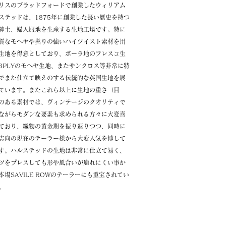
リスのブラッドフォードで創業したウィリアム
ステッドは、1875年に創業した長い歴史を持つ
紳士、婦人服地を生産する生地工場です。特に
質なモヘヤや撚りの強いハイツイスト素材を用
生地を得意としており、ポーラ地のフレスコ生
3PLYのモヘヤ生地、またサンクロス等非常に特
でまた仕立て映えのする伝統的な英国生地を展
ています。またこれら以上に生地の重さ（目
のある素材では、ヴィンテージのクオリティで
ながらモダンな要素も求められる方々に大変喜
ており、織物の黄金期を振り返りつつ、同時に
志向の現在のテーラー様から大変人気を博して
す。ハルステッドの生地は非常に仕立て易く、
ツをプレスしても形や風合いが崩れにくい事か
本場SAVILE ROWのテーラーにも重宝されてい
。