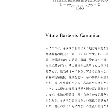
Vitale Barberis Canonic
カノニコは、イタリア北部ビエラ地方を本拠と
高級服地の織元メーカー（ミル）です。1936
業、良質原毛からの紡績、機織、染色まで一貫
自社工場で行い、その輸出先は世界４０カ国以
及びます。原毛をオーストラリアより直輸入し
新鋭の紡績機械・織機を使い、糸の紡績から生
でを一貫して生産している。高品質でコストパ
ーマンスに優れた商品は世界各国で高い評価を
います。生地の特徴は、軽くなめらかな肌触り
沢があり、イタリア製生地らしい発色の良さも
ので、現在の多くの方に好まれる主流の生地と