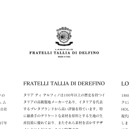
​FRATELLI TALLIA DI DEREFINO
​
タリア ディ デルフィノは100年以上の歴史を持つイ
ドの
18
タリアの高級服地メーカーであり、イタリアを代表
 ム
クに
するプレタブランドから高い評価を得ています。特
に自社
HO
に細番手のデリケートな素材を原料とする生地の生
現代
産技術に優れており、またそれら素材を活かすデザ
37年
しま