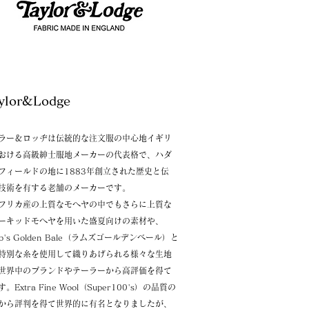
Taylor&Lodge
ラー＆ロッヂは伝統的な注文服の中心地イギリ
おける高級紳士服地メーカーの代表格で、ハダ
フィールドの地に1883年創立された歴史と伝
技術を有する老舗のメーカーです。
フリカ産の上質なモヘヤの中でもさらに上質な
ーキッドモヘヤを用いた盛夏向けの素材や、
mb's Golden Bale（ラムズゴールデンベール）と
特別な糸を使用して織りあげられる様々な生地
世界中のブランドやテーラーから高評価を得て
。Extra Fine Wool（Super100's）の品質の
から評判を得て世界的に有名となりましたが、