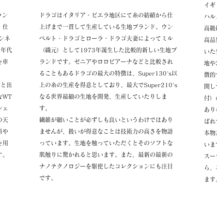
イギ
ラン
ドラゴはイタリア・ビエラ地区にて糸の紡績から仕
ハル
・仕
上げまで一貫して生産している生地ブランド。ウン
高級
ンネ
ベルト・ドラゴとローラ・ドラゴ夫妻によってミル
高品
0年代
（織元）として197
3年誕生した比較的新しい生地ブ
いた
を車
ランドです。ゼニアやロロピアーナなどと比較され
地や
ることもあるドラゴの最大の特徴は、Super130's以
徴的
りと出
上の糸の生産を得意としており、最大でSuper210's
開し
なWT
なる世界最細の生地を開発、生産していたりしま
付）
シェ
す。
あり
の天
繊維が細いことが必ずしも良いというわけではあり
ばれ
料や
ませんが、扱いが得意なことは技術力の高さを物語
本物
を用
っています。生地を触っていただくとそのソフトな
いま
す。
肌触りに驚かれると思います。また、最新の最新の
スー
ナノテクノロジーを駆使したコレクションにも注目
ら、
です。
ます