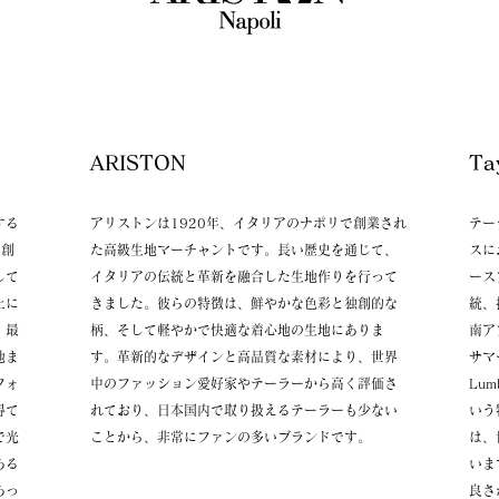
o
​ARISTON
​
する
アリストンは1920年、イタリアのナポリ
で創業され
テー
年創
た高級生地マーチャントです。長い歴史を通じて、
スに
して
イタリアの伝統と革新を融合した生地作りを行って
ース
上に
きました。彼らの特徴は、鮮やかな色彩と独創的な
統、
、最
柄、そして軽やかで快適な着心地の生地にありま
南ア
地ま
す。革新的なデザインと高品質な素材により、世界
サマ
フォ
中のファッション愛好家や
テーラーから高く評価さ
Lu
得て
れており、日本国内で取
り扱えるテーラーも少ない
いう
で光
ことから、非常にファンの多いブランドです。
は、
ある
います
あっ
良さ