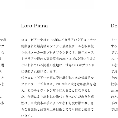
Loro Piana
アで創
ロロ・ピアーナは1936年にイタリアのクアローナで
ドー
タブ
創業された最高級カシミアと最高級ウールを取り扱
する
りな
う生地メーカー兼プレタブランドです。毎年オース
です
機
トラリアで取れる高級原毛の30～40％を買い付ける
ス、
工場
といわれている同社の生地は、
世界
​の
TOPブランド
スを
り、
に供給され続けています。
てお
在と
代々ロロ・ピアーナ家に受け継がれてきた伝統的な
その
ちま
ファミリービジネスは、2013年に大きな転換期を迎
紋章に
え、あのルイヴィトン傘下に入ることになりまし
am
ち、
た。伝統により培われた物づくりへのこだわりと感
のと
も多
性は、巨大資本の手によってなおも受け継がれ、さ
下の
らなる発展と品質向上を目指して今も進化し続けて
では
います。