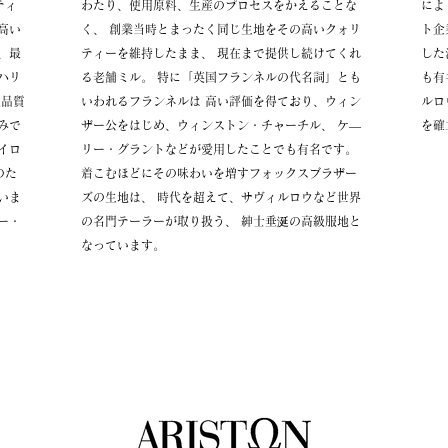
ティ
わたり、使用原料、生産のプロセスをかえることな
によ
高い
く、 創業当時とまったく同じ生地をその高いクォリ
ト企
、最
ティーを維持したまま、 現在まで提供し続けてくれ
した
ハリ
る老舗ミル。 特に「英国フランネルの代名詞」とも
も有
級品質
いわれるフランネルは 高い評価を得ており、ウィン
ルロ
みで
ザー公をはじめ、ウィンストン・チャーチル、 ケ―
を確
イロ
リー・グラントなどが愛用したことでも有名です。
のた
着こむほどにその味わいを増すフォックスブラザー
いま
ズの生地は、 時代を超えて、サヴィルロウなど世界
ー・
の名門テーラーが取り扱う、 紳士垂涎の高級服地と
なっています。