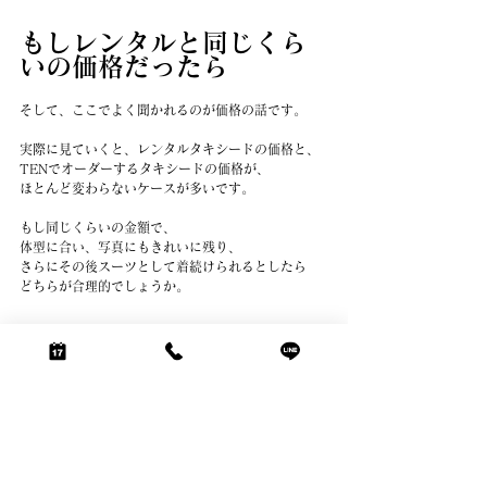
もしレンタルと同じくら
いの価格だったら
そして、ここでよく聞かれるのが価格の話です。
実際に見ていくと、レンタルタキシードの価格と、
TENでオーダーするタキシードの価格が、
ほとんど変わらないケースが多いです。
もし同じくらいの金額で、
体型に合い、写真にもきれいに残り、
さらにその後スーツとして着続けられるとしたら
どちらが合理的でしょうか。
結論として
タキシードは、借りるのが正解な人もいます。
買う必要のない人もいます。
ただ、