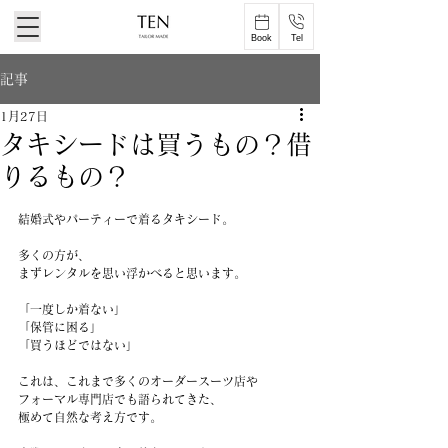
Book
Tel
記事
1月27日
タキシードは買うもの？借
りるもの？
結婚式やパーティーで着るタキシード。
多くの方が、
まずレンタルを思い浮かべると思います。
「一度しか着ない」
「保管に困る」
「買うほどではない」
これは、これまで多くのオーダースーツ店や
フォーマル専門店でも語られてきた、
極めて自然な考え方です。