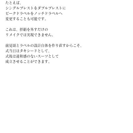
たとえば、
シングルブレストをダブルブレストに
ピークドラペルをノッチドラペルへ
変更することも可能です。
これは、拝絹を外すだけの
リメイクでは実現できません。
前見頃とラペルの設計自体を作り直すからこそ、
式当日はタキシードとして、
式後は違和感のないスーツとして
成立させることができます。